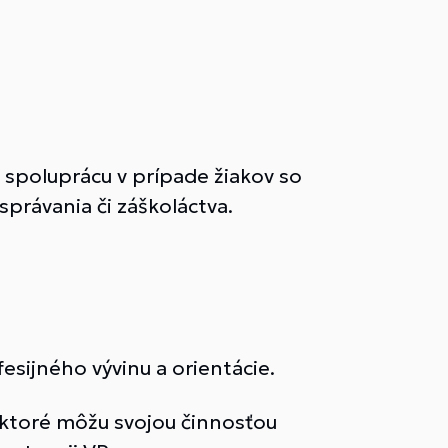
spoluprácu v prípade žiakov so
právania či záškoláctva.
sijného vývinu a orientácie.
, ktoré môžu svojou činnosťou