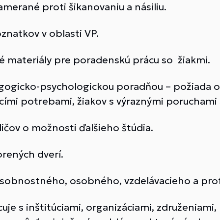
amerané proti šikanovaniu a násiliu.
znatkov v oblasti VP.
é materiály pre poradenskú prácu so žiakmi.
gogicko-psychologickou poradňou – požiada o 
ími potrebami, žiakov s výraznými poruchami s
dičov o možnosti ďalšieho štúdia.
orených dverí.
sobnostného, osobného, vzdelávacieho a profe
uje s inštitúciami, organizáciami, združeniami