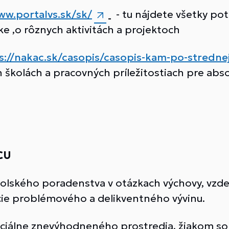
ww.portalvs.sk/sk/
- tu nájdete všetky po
ške ,o rôznych aktivitách a projektoch
s://nakac.sk/casopis/casopis-kam-po-stredne
h školách a pracovných príležitostiach pre abs
CU
olského poradenstva v otázkach výchovy, vzdelá
ncie problémového a delikventného vývinu.
ociálne znevýhodneného prostredia, žiakom 