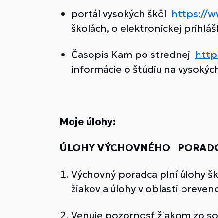
portál vysokých škôl
https://w
školách, o elektronickej prihlá
Časopis Kam po strednej
http
informácie o štúdiu na vysokýc
Moje úlohy:
ÚLOHY VÝCHOVNÉHO PORAD
Výchovný poradca plní úlohy šk
žiakov a úlohy v oblasti preve
Venuje pozornosť žiakom zo s