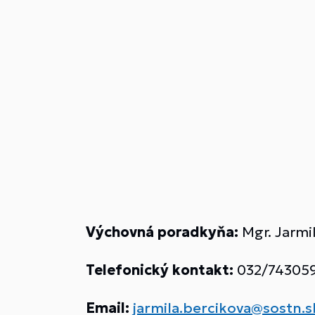
Výchovná poradkyňa:
Mgr. Jarmi
Telefonický kontakt:
032/7430592
Email:
jarmila.bercikova@sostn.s