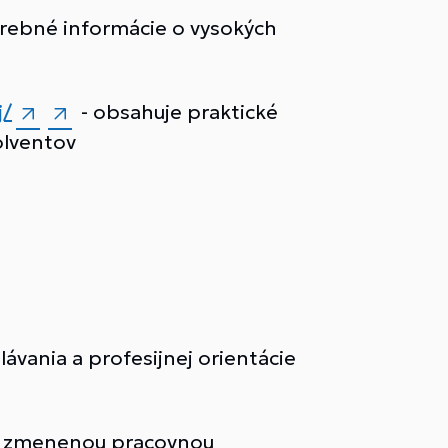
trebné informácie o vysokých
j/
- obsahuje praktické
olventov
vania a profesijnej orientácie
so zmenenou pracovnou