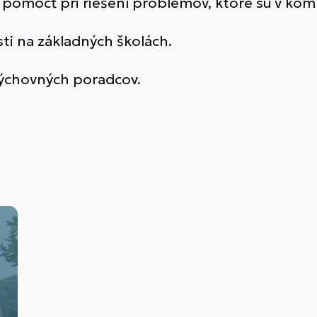
pomôcť pri riešení problémov, ktoré sú v kom
ti na základných školách.
výchovných poradcov.