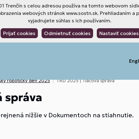
 01 Trenčín s celou adresou používa na tomto webovom sídle
obrazenia webových stránok www.sostn.sk. Prehliadaním a 
vyjadrujete súhlas s ich používaním.
Prijať cookies
Odmietnuť cookies
Nastaviť cookies
Engl
sky robotický deň 2025
TRD 2025 | Tlačová správa
á správa
erejnená nižšie v Dokumentoch na stiahnutie.