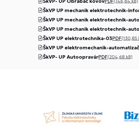
ŠkVP- UP Obrábač kovov
PDF
(146,84 kB)
ŠkVP UP mechanik elektrotechnik-inf
ŠkVP UP mechanik elektrotechnik-auto
ŠkVP UP mechanik elektrotechnik-auto
ŠkVP UP elektrotechnika-03
PDF
(130,85 
ŠkVP UP elektromechanik-automatizač
ŠkVP- UP Autoopravár
PDF
(204,68 kB)