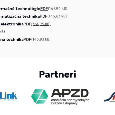
ormačné technológie
PDF
(147,94 kB)
matizačná technika
PDF
(145,63 kB)
elektronika
PDF
(366,75 kB)
kB)
ná technika
PDF
(143,93 kB)
Partneri